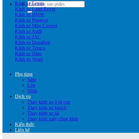
Kính xe Lexus
Tìm
Kính xe Land Rover
kiếm:
Kính xe BMW
Kính xe Peugeot
Kính xe Mini Cooper
Kính xe Audi
Kính xe JAC
Kính xe Dongben
Kính xe Teraco
Kính xe Hino
Kính xe Veam
Phụ tùng
Săm
Lốp
Nhíp
Dịch vụ
Thay kính xe ô tô con
Thay kính xe khách
Thay kính xe tải
Thay kính máy công trình
Kiến thức
Liên hệ