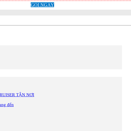
GỌI NGAY
RUISER TẬN NƠI
mang đến