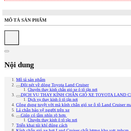
MÔ TẢ SẢN PHẨM
Nội dung
Mô tả sản phẩm
Đôi nét về dòng Toyota Land Cruiser
Chuyên thay kính chắn gió xe ô tô tận nơi
DỊCH VỤ THAY KÍNH CHẮN GIÓ XE TOYOTA LAND C
Dịch vụ thay kính ô tô tận nơi
Công dụng tuyệt vời mà kính chắn gió xe ô tô Land Cruiser 
Lá chắn bảo vệ người trên xe
Giúp có tầm nhìn rõ hơn
Chuyên thay kính ô tô tận nơi
Triển khai túi khí đúng cách
Kính chắn gió xe hơi Land Cruiser chất lượng khu vực tphcm