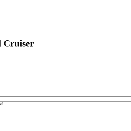
d Cruiser
hất