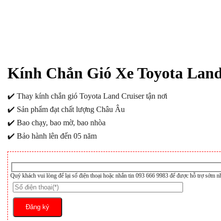
Kính Chắn Gió Xe Toyota Lan
✔️ Thay kính chắn gió Toyota Land Cruiser tận nơi
✔️ Sản phẩm đạt chất lượng Châu Âu
✔️ Bao chạy, bao mờ, bao nhòa
✔️ Bảo hành lên đến 05 năm
Quý khách vui lòng để lại số điện thoại hoặc nhắn tin 093 666 9983 để được hỗ trợ sớm n