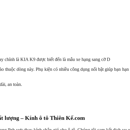
y chính là KIA K9 được biết đến là mẫu xe hạng sang cỡ D
ào thuộc dòng này. Phụ kiện có nhiều công dụng nổi bật giúp bạn hạn c
dài, an toàn.
hất lượng – Kính ô tô Thiên Kế.com
g lĩnh vực thay kính chắn gió cho ô tô. Chúng tôi cam kết dịch vụ uy