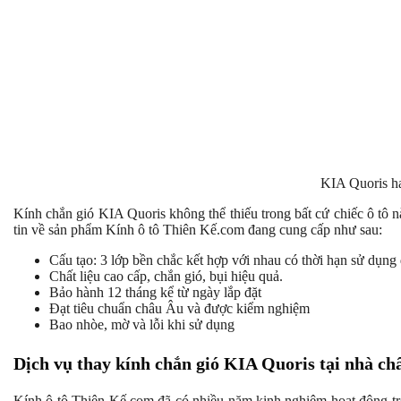
KIA Quoris ha
Kính chắn gió KIA Quoris không thể thiếu trong bất cứ chiếc ô tô n
tin về sản phẩm Kính ô tô Thiên Kế.com đang cung cấp như sau:
Cấu tạo: 3 lớp bền chắc kết hợp với nhau có thời hạn sử dụng 
Chất liệu cao cấp, chắn gió, bụi hiệu quả.
Bảo hành 12 tháng kể từ ngày lắp đặt
Đạt tiêu chuẩn châu Âu và được kiểm nghiệm
Bao nhòe, mờ và lỗi khi sử dụng
Dịch vụ thay kính chắn gió KIA Quoris tại nhà c
Kính ô tô Thiên Kế.com đã có nhiều năm kinh nghiệm hoạt động tron