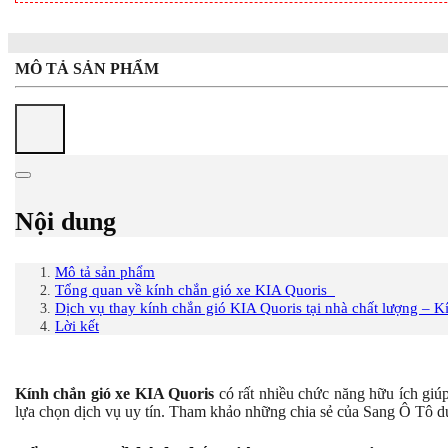
MÔ TẢ SẢN PHẨM
Nội dung
Mô tả sản phẩm
Tổng quan về kính chắn gió xe KIA Quoris
Dịch vụ thay kính chắn gió KIA Quoris tại nhà chất lượng – 
Lời kết
Kính chắn gió xe KIA Quoris
có rất nhiều chức năng hữu ích giúp
lựa chọn dịch vụ uy tín. Tham khảo những chia sẻ của Sang Ô Tô d