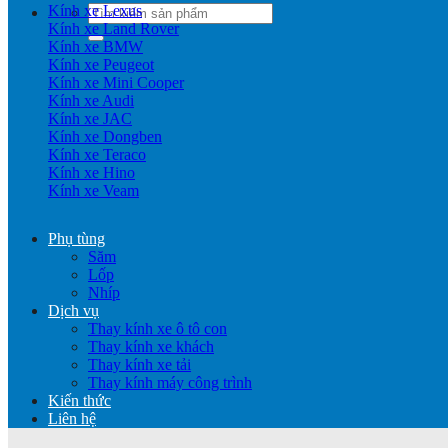
Kính xe Lexus
Tìm
Kính xe Land Rover
kiếm:
Kính xe BMW
Kính xe Peugeot
Kính xe Mini Cooper
Kính xe Audi
Kính xe JAC
Kính xe Dongben
Kính xe Teraco
Kính xe Hino
Kính xe Veam
Phụ tùng
Săm
Lốp
Nhíp
Dịch vụ
Thay kính xe ô tô con
Thay kính xe khách
Thay kính xe tải
Thay kính máy công trình
Kiến thức
Liên hệ