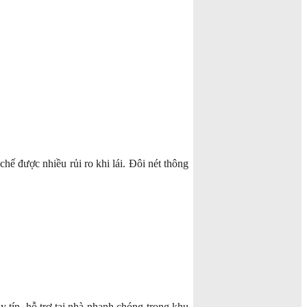
hế được nhiều rủi ro khi lái. Đôi nét thông
 tín, hỗ trợ tại nhà nhanh chóng trong khu