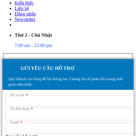
Kiến thức
Liên hệ
Đăng nhập
Newsletter
Thứ 2 - Chủ Nhật
7:00 am - 22:00 pm
GỬI YÊU CẦU HỖ TRỢ
Quý khách vui lòng để lại thông tin. Chúng tôi sẽ phản hồi trong thời
gian sớm nhất.
Họ và tên
*
Số điện thoại
*
Email
*