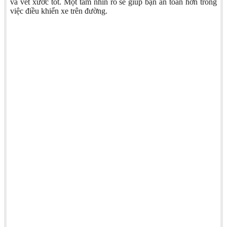
và vết xước tốt. Một tầm nhìn rõ sẽ giúp bạn an toàn hơn trong
việc điều khiển xe trên đường.