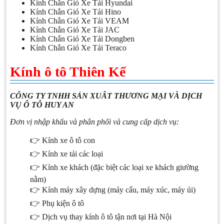
Kính Chắn Gió Xe Tải Hyundai
Kính Chắn Gió Xe Tải Hino
Kính Chắn Gió Xe Tải VEAM
Kính Chắn Gió Xe Tải JAC
Kính Chắn Gió Xe Tải Dongben
Kính Chắn Gió Xe Tải Teraco
Kính ô tô Thiên Kế
CÔNG TY TNHH SẢN XUÂT THƯƠNG MẠI VÀ DỊCH
VỤ Ô TÔ HUY AN
Đơn vị nhập khẩu và phân phối và cung cấp dịch vụ:
👉 Kính xe ô tô con
👉 Kính xe tải các loại
👉 Kính xe khách (đặc biệt các loại xe khách giường
nằm)
👉 Kính máy xây dựng (máy cẩu, máy xúc, máy ủi)
👉 Phụ kiện ô tô
👉 Dịch vụ thay kính ô tô tận nơi tại Hà Nội