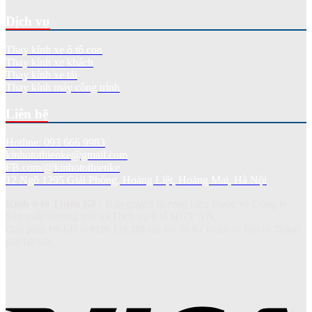
Dịch vụ
Thay kính xe ô tô con
Thay kính xe khách
Thay kính xe tải
Thay kính máy công trình
Liên hệ
Hotline: 093 666 9983
kinhotothienke@gmail.com
FB.com/@kinhotothienke
12 Ngõ 1295 Giải Phóng, Hoàng Liệt, Hoàng Mai, Hà Nội
Kính ô tô Thiên Kế
- Bản quyền thương hiệu thuộc về Công ty
Sản xuất thương mại và Dich vụ ô tô HUY AN.
Giấy phép ĐKKD số
0108.139.180
cấp bởi Sở Kế hoạch và Đầu tư Thành
phố Hà Nội.