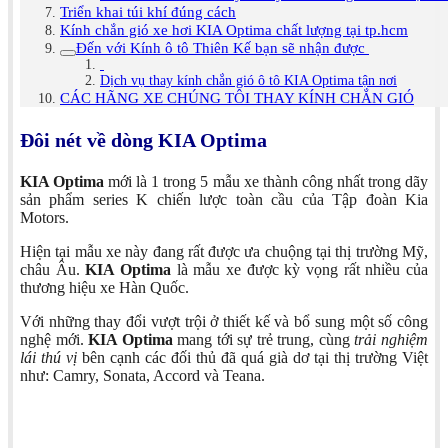
Triển khai túi khí đúng cách
Kính chắn gió xe hơi KIA Optima chất lượng tại tp.hcm
Đến với Kính ô tô Thiên Kế bạn sẽ nhận được
Dịch vụ thay kính chắn gió ô tô KIA Optima tận nơi
CÁC HÃNG XE CHÚNG TÔI THAY KÍNH CHẮN GIÓ
Đôi nét về dòng KIA Optima
KIA Optima
mới là 1 trong 5 mẫu xe thành công nhất trong dãy
sản phẩm series K chiến lược toàn cầu của Tập đoàn Kia
Motors.
Hiện tại mẫu xe này đang rất được ưa chuộng tại thị trường Mỹ,
châu Âu.
KIA Optima
là mẫu xe được kỳ vọng rất nhiều của
thương hiệu xe Hàn Quốc.
Với những thay đổi vượt trội ở thiết kế và bổ sung một số công
nghệ mới.
KIA Optima
mang tới sự trẻ trung, cùng
trải nghiệm
lái thú vị
bên cạnh các đối thủ đã quá già dơ tại thị trường Việt
như: Camry, Sonata, Accord và Teana.