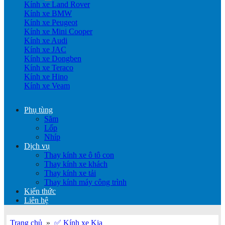
Kính xe Land Rover
Kính xe BMW
Kính xe Peugeot
Kính xe Mini Cooper
Kính xe Audi
Kính xe JAC
Kính xe Dongben
Kính xe Teraco
Kính xe Hino
Kính xe Veam
Phụ tùng
Săm
Lốp
Nhíp
Dịch vụ
Thay kính xe ô tô con
Thay kính xe khách
Thay kính xe tải
Thay kính máy công trình
Kiến thức
Liên hệ
Trang chủ
»
✅ Kính xe Kia