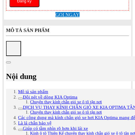
GỌI NGAY
MÔ TẢ SẢN PHẨM
Nội dung
Mô tả sản phẩm
Đôi nét về dòng KIA Optima
Chuyên thay kính chắn gió xe ô tô tận nơi
DỊCH VỤ THAY KÍNH CHẮN GIÓ XE KIA OPTIMA TẬ
Chuyên thay kính chắn gió xe ô tô tận nơi
Các công dụng mà kính chắn gió xe hơi KIA Optima mang đ
Là lá chắn bảo vệ
Giúp có tầm nhìn rõ hơn khi lái xe
Kính ô tô Thiên Kế chuyên thay kính chắn gió xe ô tô tận nơ