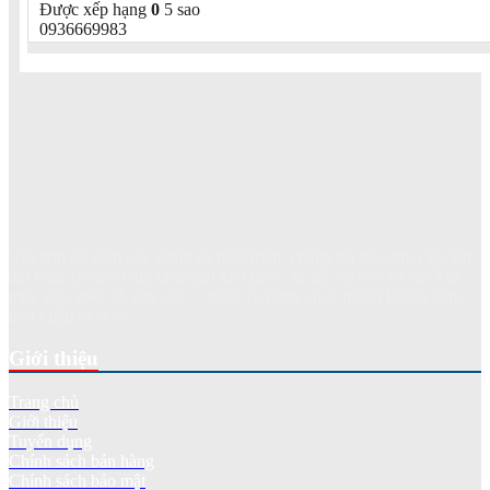
Được xếp hạng
0
5 sao
0936669983
Với hơn 20 năm xây dựng và phát triển, chúng tôi đã cung cấp, lắp
đặt kính xe như kính chắn gió xe khách, xe tải, xe con và các loại
máy xúc, máy ủi, cần cẩu... phục vụ hàng chục nghìn khách hàng
trên khắp cả nước.
Giới thiệu
Trang chủ
Giới thiệu
Tuyển dụng
Chính sách bán hàng
Chính sách bảo mật