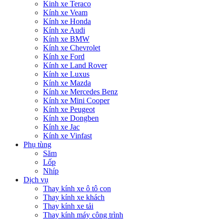
Kinh xe Teraco
Kính xe Veam
Kính xe Honda
Kính xe Audi
Kính xe BMW
Kính xe Chevrolet
Kính xe Ford
Kính xe Land Rover
Kính xe Luxus
Kính xe Mazda
Kính xe Mercedes Benz
Kính xe Mini Cooper
Kính xe Peugeot
Kính xe Dongben
Kính xe Jac
Kính xe Vinfast
Phụ tùng
Săm
Lốp
Nhíp
Dịch vụ
Thay kính xe ô tô con
Thay kính xe khách
Thay kính xe tải
Thay kính máy công trình