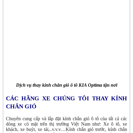
Dịch vụ thay kính chắn gió ô tô KIA Optima tận nơi
CÁC HÃNG XE CHÚNG TÔI THAY KÍNH
CHẮN GIÓ
Chuyên cung cấp và lắp đặt kính chắn gió ô tô của tất cả các
dòng xe có mặt trên thị trường Việt Nam như: Xe ô tô, xe
khách, xe buýt, xe tải,..v.v.v…Kính chắn gió trước, kính chắn