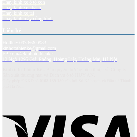
Thay kính xe ô tô con
Thay kính xe khách
Thay kính xe tải
Thay kính máy công trình
Liên hệ
Hotline: 093 666 9983
kinhotothienke@gmail.com
FB.com/@kinhotothienke
12 Ngõ 1295 Giải Phóng, Hoàng Liệt, Hoàng Mai, Hà Nội
Kính ô tô Thiên Kế
- Bản quyền thương hiệu thuộc về Công ty
Sản xuất thương mại và Dich vụ ô tô HUY AN.
Giấy phép ĐKKD số
0108.139.180
cấp bởi Sở Kế hoạch và Đầu tư Thành
phố Hà Nội.