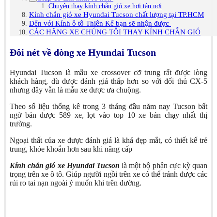
Chuyên thay kính chắn gió xe hơi tận nơi
Kính chắn gió xe Hyundai Tucson chất lượng tại TP.HCM
Đến với Kính ô tô Thiên Kế bạn sẽ nhận được
CÁC HÃNG XE CHÚNG TÔI THAY KÍNH CHẮN GIÓ
Đôi nét về dòng xe Hyundai Tucson
Hyundai Tucson là mẫu xe crossover cỡ trung rất được lòng
khách hàng, dù được đánh giá thấp hơn so với đối thủ CX-5
nhưng đây vẫn là mẫu xe được ưa chuộng.
Theo số liệu thống kê trong 3 tháng đầu năm nay Tucson bất
ngờ bán được 589 xe, lọt vào top 10 xe bán chạy nhất thị
trường.
Ngoại thất của xe được đánh giá là khá đẹp mắt, có thiết kế trẻ
trung, khỏe khoắn hơn sau khi nâng cấp
Kính chắn gió xe Hyundai Tucson
là một bộ phận cực kỳ quan
trọng trên xe ô tô. Giúp người ngồi trên xe có thể tránh được các
rủi ro tai nạn ngoài ý muốn khi trên đường.