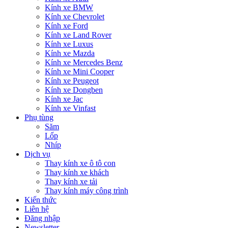
Kính xe BMW
Kính xe Chevrolet
Kính xe Ford
Kính xe Land Rover
Kính xe Luxus
Kính xe Mazda
Kính xe Mercedes Benz
Kính xe Mini Cooper
Kính xe Peugeot
Kính xe Dongben
Kính xe Jac
Kính xe Vinfast
Phụ tùng
Săm
Lốp
Nhíp
Dịch vụ
Thay kính xe ô tô con
Thay kính xe khách
Thay kính xe tải
Thay kính máy công trình
Kiến thức
Liên hệ
Đăng nhập
Newsletter