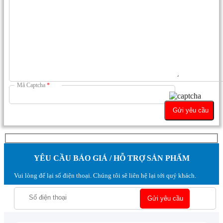
Mã Captcha
*
YÊU CẦU BÁO GIÁ / HỖ TRỢ SẢN PHẨM
Vui lòng để lại số điện thoại. Chúng tôi sẽ liên hệ lại tới quý khách.