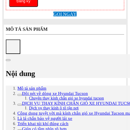
GỌI NGAY
MÔ TẢ SẢN PHẨM
Nội dung
Mô tả sản phẩm
Đôi nét về dòng xe Hyundai Tucson
Chuyên thay kính chắn gió xe hyundai tucson
DỊCH VỤ THAY KÍNH CHẮN GIÓ XE HYUNDAI TUCS
Dịch vụ thay kính ô tô tận nơi
Công dụng tuyệt vời mà kính chắn gió xe Hyundai Tucson m
Là lá chắn bảo vệ người lái xe
Triển khai túi khí đúng cách
Giúp có tầm nhìn rõ hơn