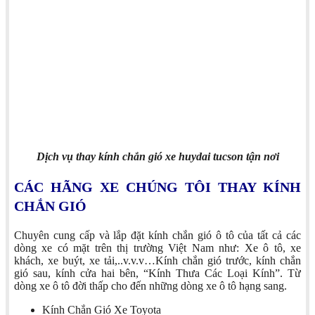
Dịch vụ thay kính chắn gió xe huydai tucson tận nơi
CÁC HÃNG XE CHÚNG TÔI THAY KÍNH
CHẮN GIÓ
Chuyên cung cấp và lắp đặt kính chắn gió ô tô của tất cả các
dòng xe có mặt trên thị trường Việt Nam như: Xe ô tô, xe
khách, xe buýt, xe tải,..v.v.v…Kính chắn gió trước, kính chắn
gió sau, kính cửa hai bên, “Kính Thưa Các Loại Kính”. Từ
dòng xe ô tô đời thấp cho đến những dòng xe ô tô hạng sang.
Kính Chắn Gió Xe Toyota