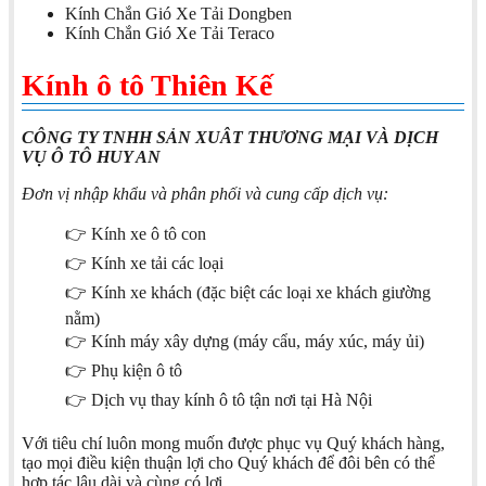
Kính Chắn Gió Xe Tải Dongben
Kính Chắn Gió Xe Tải Teraco
Kính ô tô Thiên Kế
CÔNG TY TNHH SẢN XUÂT THƯƠNG MẠI VÀ DỊCH
VỤ Ô TÔ HUY AN
Đơn vị nhập khẩu và phân phối và cung cấp dịch vụ:
👉 Kính xe ô tô con
👉 Kính xe tải các loại
👉 Kính xe khách (đặc biệt các loại xe khách giường
nằm)
👉 Kính máy xây dựng (máy cẩu, máy xúc, máy ủi)
👉 Phụ kiện ô tô
👉 Dịch vụ thay kính ô tô tận nơi tại Hà Nội
Với tiêu chí luôn mong muốn được phục vụ Quý khách hàng,
tạo mọi điều kiện thuận lợi cho Quý khách để đôi bên có thể
hợp tác lâu dài và cùng có lợi.