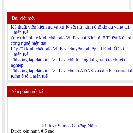
Bài viết mới
Kỹ thuật viên kiểm tra và xử lý vết nứt kính ô tô do đá văng tại
Thiên Kế
Quy trình thay kính chắn gió VinFast tại Kính ô tô Thiên Kế với
công nghệ hiện đại
Lắp đặt kính chắn gió VinFast chuyên nghiệp tại Kính Ô Tô
Thiên Kế
Thi công lắp đặt kính VinFast chính hãng tại gara ô tô chuyên
nghiệp
Thi công lắp đặt kính VinFast chuẩn ADAS và cảm biến mưa tại
Kính ô tô Thiên Kế
Sản phẩm nổi bật
Kính xe Samco Giường Nằm
Được xếp hạng
0
5 sao