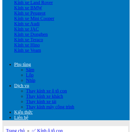
Kính xe Land Rover
Kính xe BMW
Kính xe Peugeot
Kính xe Mini Cooper
Kính xe Audi
Kính xe JAC
Kính xe Dongben
Kính xe Teraco
Kính xe Hino
Kính xe Veam
Phụ tùng
Săm
Lốp
Nhíp
Dịch vụ
Thay kính xe ô tô con
Thay kính xe khách
Thay kính xe tải
Thay kính máy công trình
Kiến thức
Liên hệ
Trang chủ
»
✅ Kính ô tô con