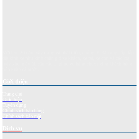
Với hơn 20 năm xây dựng và phát triển, chúng tôi đã cung cấp, lắp
đặt kính xe như kính chắn gió xe khách, xe tải, xe con và các loại
máy xúc, máy ủi, cần cẩu... phục vụ hàng chục nghìn khách hàng
trên khắp cả nước.
Giới thiệu
Trang chủ
Giới thiệu
Tuyển dụng
Chính sách bán hàng
Chính sách bảo mật
Dịch vụ