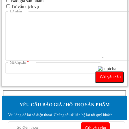
Báo giá sản phẩm
Tư vấn dịch vụ
Lời nhắn
Mã Captcha
*
YÊU CẦU BÁO GIÁ / HỖ TRỢ SẢN PHẨM
Vui lòng để lại số điện thoại. Chúng tôi sẽ liên hệ lại tới quý khách.