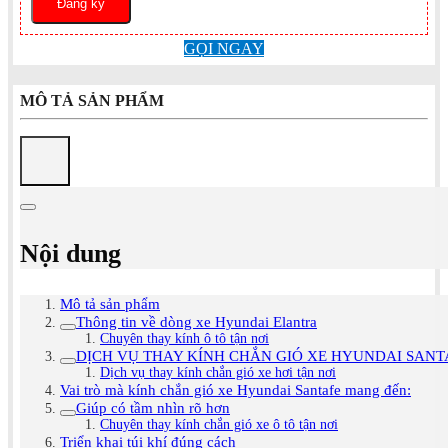
GỌI NGAY
MÔ TẢ SẢN PHẨM
Nội dung
Mô tả sản phẩm
Thông tin về dòng xe Hyundai Elantra
Chuyên thay kính ô tô tận nơi
DỊCH VỤ THAY KÍNH CHẮN GIÓ XE HYUNDAI SANT
Dịch vụ thay kính chắn gió xe hơi tận nơi
Vai trò mà kính chắn gió xe Hyundai Santafe mang đến:
Giúp có tầm nhìn rõ hơn
Chuyên thay kính chắn gió xe ô tô tận nơi
Triển khai túi khí đúng cách