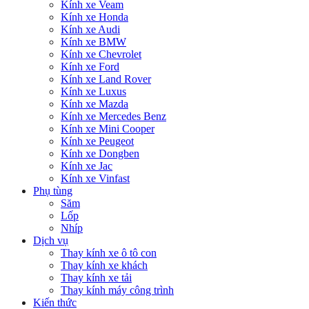
Kính xe Veam
Kính xe Honda
Kính xe Audi
Kính xe BMW
Kính xe Chevrolet
Kính xe Ford
Kính xe Land Rover
Kính xe Luxus
Kính xe Mazda
Kính xe Mercedes Benz
Kính xe Mini Cooper
Kính xe Peugeot
Kính xe Dongben
Kính xe Jac
Kính xe Vinfast
Phụ tùng
Săm
Lốp
Nhíp
Dịch vụ
Thay kính xe ô tô con
Thay kính xe khách
Thay kính xe tải
Thay kính máy công trình
Kiến thức