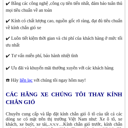
✔️ Bằng các công nghệ ,công cụ tiên tiến nhất, đảm bảo tuân thủ
mọi tiêu chuẩn về an toàn
✔️ Kính có chất lượng cao, nguồn gốc rõ ràng, đạt đủ tiêu chuẩn
về kính chắn gió xe
✔️ Luôn tiết kiệm thời gian và chi phí của khách hàng ở mức tối
ưu nhất
✔️ Tư vấn miễn phí, bảo hành nhiệt tình
✔️ Ưu đãi và khuyến mãi thường xuyên với các khách hàng
☎️ Hãy
liên lạc
với chúng tôi ngay hôm nay!
CÁC HÃNG XE CHÚNG TÔI THAY KÍNH
CHẮN GIÓ
Chuyên cung cấp và lắp đặt kính chắn gió ô tô của tất cả các
dòng xe có mặt trên thị trường Việt Nam như: Xe ô tô, xe
khách, xe buýt, xe tải,..v.v.v…Kính chắn gió trước, kính chắn