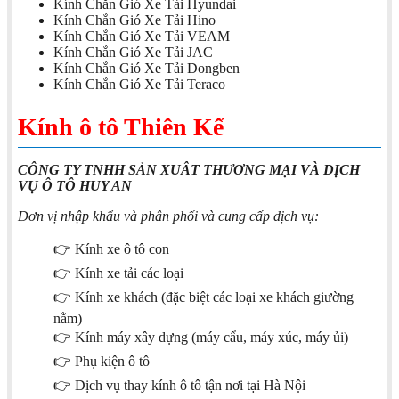
Kính Chắn Gió Xe Tải Hyundai
Kính Chắn Gió Xe Tải Hino
Kính Chắn Gió Xe Tải VEAM
Kính Chắn Gió Xe Tải JAC
Kính Chắn Gió Xe Tải Dongben
Kính Chắn Gió Xe Tải Teraco
Kính ô tô Thiên Kế
CÔNG TY TNHH SẢN XUÂT THƯƠNG MẠI VÀ DỊCH
VỤ Ô TÔ HUY AN
Đơn vị nhập khẩu và phân phối và cung cấp dịch vụ:
👉 Kính xe ô tô con
👉 Kính xe tải các loại
👉 Kính xe khách (đặc biệt các loại xe khách giường
nằm)
👉 Kính máy xây dựng (máy cẩu, máy xúc, máy ủi)
👉 Phụ kiện ô tô
👉 Dịch vụ thay kính ô tô tận nơi tại Hà Nội