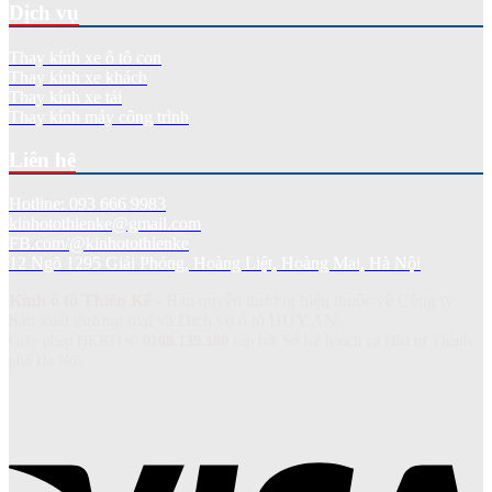
Dịch vụ
Thay kính xe ô tô con
Thay kính xe khách
Thay kính xe tải
Thay kính máy công trình
Liên hệ
Hotline: 093 666 9983
kinhotothienke@gmail.com
FB.com/@kinhotothienke
12 Ngõ 1295 Giải Phóng, Hoàng Liệt, Hoàng Mai, Hà Nội
Kính ô tô Thiên Kế
- Bản quyền thương hiệu thuộc về Công ty
Sản xuất thương mại và Dich vụ ô tô HUY AN.
Giấy phép ĐKKD số
0108.139.180
cấp bởi Sở Kế hoạch và Đầu tư Thành
phố Hà Nội.