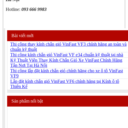
Hotline:
093 666 9983
Bài viết mới
Thi công thay kính chắn gió VinFast VF3 chính hãng an toàn và
chuẩn kỹ thuật
Thi công kính chắn gió VinFast VF e34 chuẩn kỹ thuật tại nhà
Kỹ Thuật Viên Thay Kính Chắn Gió Xe VinFast Chính Hãng
Tận Nơi Tại Hà Nội
Thi công lắp đặt kính chắn gió chính hãng cho xe ô tô VinFast
VF9
Lắp đặt kính chắn gió VinFast VF6 chính hãng tại Kính ô tô
Thiên Kế
Sản phẩm nổi bật