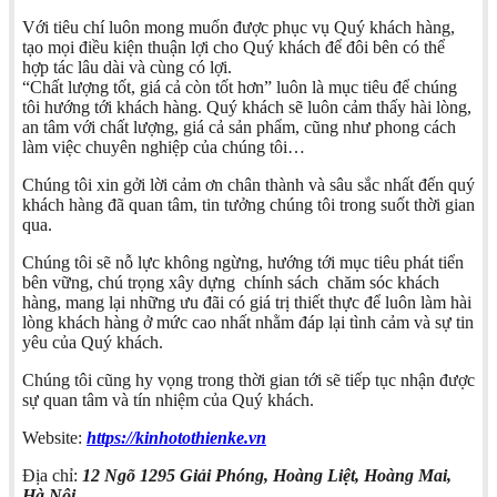
Với tiêu chí luôn mong muốn được phục vụ Quý khách hàng,
tạo mọi điều kiện thuận lợi cho Quý khách để đôi bên có thể
hợp tác lâu dài và cùng có lợi.
“Chất lượng tốt, giá cả còn tốt hơn” luôn là mục tiêu để chúng
tôi hướng tới khách hàng. Quý khách sẽ luôn cảm thấy hài lòng,
an tâm với chất lượng, giá cả sản phẩm, cũng như phong cách
làm việc chuyên nghiệp của chúng tôi…
Chúng tôi xin gởi lời cảm ơn chân thành và sâu sắc nhất đến quý
khách hàng đã quan tâm, tin tưởng chúng tôi trong suốt thời gian
qua.
Chúng tôi sẽ nỗ lực không ngừng, hướng tới mục tiêu phát tiển
bên vững, chú trọng xây dựng chính sách chăm sóc khách
hàng, mang lại những ưu đãi có giá trị thiết thực để luôn làm hài
lòng khách hàng ở mức cao nhất nhằm đáp lại tình cảm và sự tin
yêu của Quý khách.
Chúng tôi cũng hy vọng trong thời gian tới sẽ tiếp tục nhận được
sự quan tâm và tín nhiệm của Quý khách.
Website:
https://kinhotothienke.vn
Địa chỉ:
12 Ngõ 1295 Giải Phóng, Hoàng Liệt, Hoàng Mai,
Hà Nội