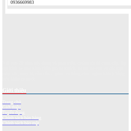
0936669983
Với hơn 20 năm xây dựng và phát triển, chúng tôi đã cung cấp, lắp
đặt kính xe như kính chắn gió xe khách, xe tải, xe con và các loại
máy xúc, máy ủi, cần cẩu... phục vụ hàng chục nghìn khách hàng
trên khắp cả nước.
Giới thiệu
Trang chủ
Giới thiệu
Tuyển dụng
Chính sách bán hàng
Chính sách bảo mật