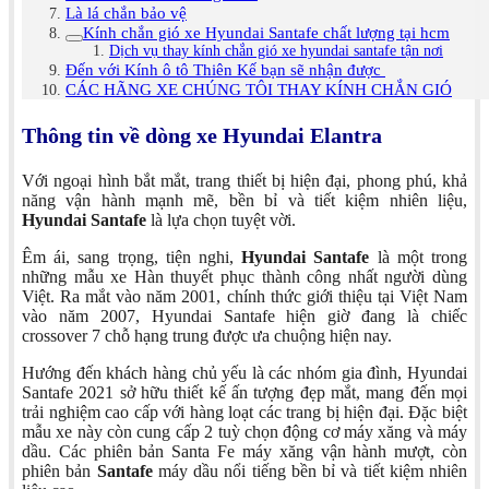
Là lá chắn bảo vệ
Kính chắn gió xe Hyundai Santafe chất lượng tại hcm
Dịch vụ thay kính chắn gió xe hyundai santafe tận nơi
Đến với Kính ô tô Thiên Kế bạn sẽ nhận được
CÁC HÃNG XE CHÚNG TÔI THAY KÍNH CHẮN GIÓ
Thông tin về dòng xe Hyundai Elantra
Với ngoại hình bắt mắt, trang thiết bị hiện đại, phong phú, khả
năng vận hành mạnh mẽ, bền bỉ và tiết kiệm nhiên liệu,
Hyundai Santafe
là lựa chọn tuyệt vời.
Êm ái, sang trọng, tiện nghi,
Hyundai Santafe
là một trong
những mẫu xe Hàn thuyết phục thành công nhất người dùng
Việt. Ra mắt vào năm 2001, chính thức giới thiệu tại Việt Nam
vào năm 2007, Hyundai Santafe hiện giờ đang là chiếc
crossover 7 chỗ hạng trung được ưa chuộng hiện nay.
Hướng đến khách hàng chủ yếu là các nhóm gia đình, Hyundai
Santafe 2021 sở hữu thiết kế ấn tượng đẹp mắt, mang đến mọi
trải nghiệm cao cấp với hàng loạt các trang bị hiện đại. Đặc biệt
mẫu xe này còn cung cấp 2 tuỳ chọn động cơ máy xăng và máy
dầu. Các phiên bản Santa Fe máy xăng vận hành mượt, còn
phiên bản
Santafe
máy dầu nổi tiếng bền bỉ và tiết kiệm nhiên