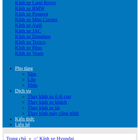
Kính xe Land Rover
Kính xe BMW
Kính xe Peugeot
Kính xe Mini Cooper
Kính xe Audi
Kính xe JAC
Kính xe Dongben
Kính xe Teraco
Kính xe Hino
Kính xe Veam
Phụ tùng
Săm
Lốp
Nhíp
Dịch vụ
Thay kính xe ô tô con
Thay kính xe khách
Thay kính xe tải
Thay kính máy công trình
Kiến thức
Liên hệ
Trang chủ
»
✅ Kính xe Hyundai