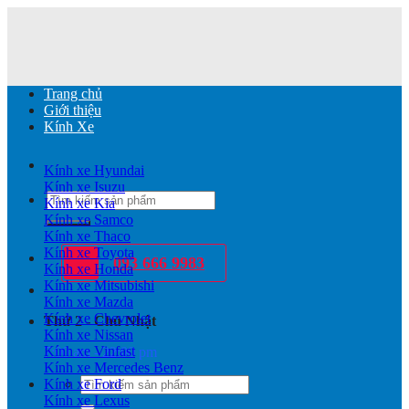
Chuyển
đến
nội
dung
Trang chủ
Giới thiệu
Kính Xe
Kính xe Hyundai
Kính xe Isuzu
Tìm
Kính xe Kia
kiếm:
Kính xe Samco
Kính xe Thaco
Kính xe Toyota
093 666 9983
Kính xe Honda
Kính xe Mitsubishi
Kính xe Mazda
Kính xe Chevrolet
Thứ 2 - Chủ Nhật
Kính xe Nissan
Kính xe Vinfast
7:00 am - 22:00 pm
Kính xe Mercedes Benz
Tìm
Kính xe Ford
kiếm:
Kính xe Lexus