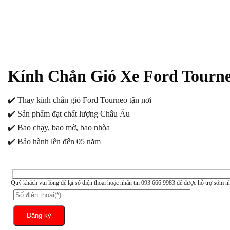
Kính Chắn Gió Xe Ford Tourn
✔️ Thay kính chắn gió Ford Tourneo tận nơi
✔️ Sản phẩm đạt chất lượng Châu Âu
✔️ Bao chạy, bao mờ, bao nhòa
✔️ Bảo hành lên đến 05 năm
Quý khách vui lòng để lại số điện thoại hoặc nhắn tin 093 666 9983 để được hỗ trợ sớm n