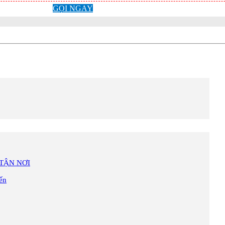
GỌI NGAY
TẬN NƠI
ến