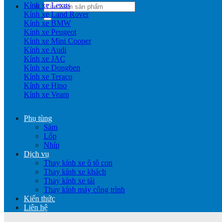
Kính xe Lexus
Tìm
Kính xe Land Rover
kiếm:
Kính xe BMW
Kính xe Peugeot
Kính xe Mini Cooper
Kính xe Audi
Kính xe JAC
Kính xe Dongben
Kính xe Teraco
Kính xe Hino
Kính xe Veam
Phụ tùng
Săm
Lốp
Nhíp
Dịch vụ
Thay kính xe ô tô con
Thay kính xe khách
Thay kính xe tải
Thay kính máy công trình
Kiến thức
Liên hệ