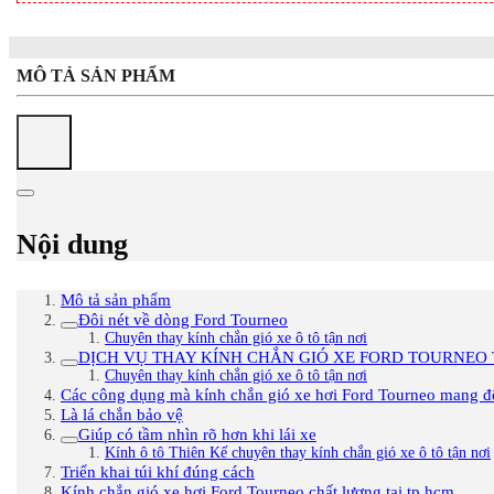
MÔ TẢ SẢN PHẨM
Nội dung
Mô tả sản phẩm
Đôi nét về dòng Ford Tourneo
Chuyên thay kính chắn gió xe ô tô tận nơi
DỊCH VỤ THAY KÍNH CHẮN GIÓ XE FORD TOURNEO 
Chuyên thay kính chắn gió xe ô tô tận nơi
Các công dụng mà kính chắn gió xe hơi Ford Tourneo mang đ
Là lá chắn bảo vệ
Giúp có tầm nhìn rõ hơn khi lái xe
Kính ô tô Thiên Kế chuyên thay kính chắn gió xe ô tô tận nơi
Triển khai túi khí đúng cách
Kính chắn gió xe hơi Ford Tourneo chất lượng tại tp.hcm