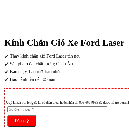
Kính Chắn Gió Xe Ford Laser
✔️ Thay kính chắn gió Ford Laser tận nơi
✔️ Sản phẩm đạt chất lượng Châu Âu
✔️ Bao chạy, bao mờ, bao nhòa
✔️ Bảo hành lên đến 05 năm
Quý khách vui lòng để lại số điện thoại hoặc nhắn tin 093 666 9983 để được hỗ trợ sớm n