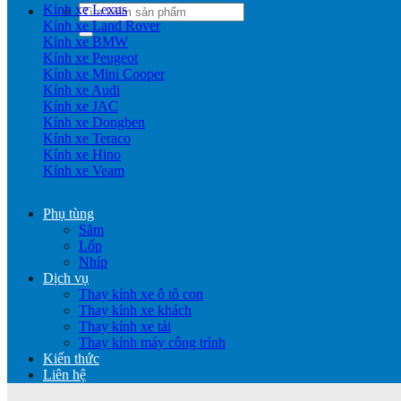
Kính xe Lexus
Tìm
Kính xe Land Rover
kiếm:
Kính xe BMW
Kính xe Peugeot
Kính xe Mini Cooper
Kính xe Audi
Kính xe JAC
Kính xe Dongben
Kính xe Teraco
Kính xe Hino
Kính xe Veam
Phụ tùng
Săm
Lốp
Nhíp
Dịch vụ
Thay kính xe ô tô con
Thay kính xe khách
Thay kính xe tải
Thay kính máy công trình
Kiến thức
Liên hệ