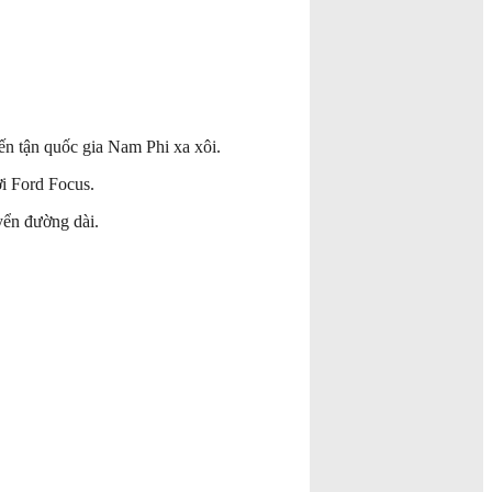
ến tận quốc gia Nam Phi xa xôi.
ởi Ford Focus.
yển đường dài.