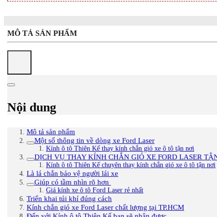
MÔ TẢ SẢN PHẨM
Nội dung
Mô tả sản phẩm
Một số thông tin về dòng xe Ford Laser
Kính ô tô Thiên Kế thay kính chắn gió xe ô tô tận nơi
DỊCH VỤ THAY KÍNH CHẮN GIÓ XE FORD LASER TẬ
Kính ô tô Thiên Kế chuyên thay kính chắn gió xe ô tô tận nơi
Là lá chắn bảo vệ người lái xe
Giúp có tầm nhìn rõ hơn
Giá kính xe ô tô Ford Laser rẻ nhất
Triển khai túi khí đúng cách
Kính chắn gió xe Ford Laser chất lượng tại TP.HCM
Đến với Kính ô tô Thiên Kế bạn sẽ nhận được