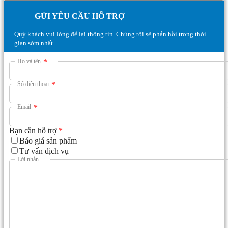
GỬI YÊU CẦU HỖ TRỢ
Quý khách vui lòng để lại thông tin. Chúng tôi sẽ phản hồi trong thời
gian sớm nhất.
Họ và tên
*
Số điện thoại
*
Email
*
Bạn cần hỗ trợ
*
Báo giá sản phẩm
Tư vấn dịch vụ
Lời nhắn