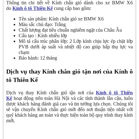
Thông tin chi tiết về Kính chắn gió dành cho xe BMW X6
do
Kính ô tô Thiên Kế
cung cấp bao gồm:
Tên sản phẩm: Kính chắn gió xe BMW X6
Màu sắc chủ đạo: Trắng
Chất lượng đạt tiêu chuẩn nghiêm ngặt của Châu Âu
Cấu tạo : Kính nhiều lớp
Mô tả cấu trúc phân lớp: 2 Lớp kính chịu lực ép chặt lớp
PVB dưới áp suất và nhiệt độ cao giúp hấp thụ lực va
chạm
Bảo hành: 12 tháng
Dịch vụ thay Kính chắn gió tận nơi của Kính ô
tô Thiên Kế
Dịch vụ thay Kính chắn gió tận nơi của
Kính ô tô Thiên
Kế
hoạt động trên toàn Hà Nội và các tỉnh thành lân cận, luôn
được khách hàng đánh giá cao và tin tưởng lựa chọn. Chúng tôi
sẽ vận chuyển Kính chắn gió mới đến nơi thuận tiện nhất với
quý khách hàng an toàn và thực hiện toàn bộ quy trình thay kính
mới.