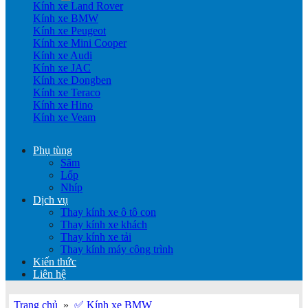
Kính xe Land Rover
Kính xe BMW
Kính xe Peugeot
Kính xe Mini Cooper
Kính xe Audi
Kính xe JAC
Kính xe Dongben
Kính xe Teraco
Kính xe Hino
Kính xe Veam
Phụ tùng
Săm
Lốp
Nhíp
Dịch vụ
Thay kính xe ô tô con
Thay kính xe khách
Thay kính xe tải
Thay kính máy công trình
Kiến thức
Liên hệ
Trang chủ
»
✅ Kính xe BMW