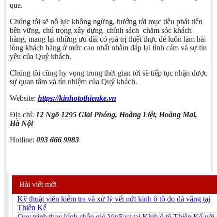
qua.
Chúng tôi sẽ nỗ lực không ngừng, hướng tới mục tiêu phát tiển
bên vững, chú trọng xây dựng chính sách chăm sóc khách
hàng, mang lại những ưu đãi có giá trị thiết thực để luôn làm hài
lòng khách hàng ở mức cao nhất nhằm đáp lại tình cảm và sự tin
yêu của Quý khách.
Chúng tôi cũng hy vọng trong thời gian tới sẽ tiếp tục nhận được
sự quan tâm và tín nhiệm của Quý khách.
Website:
https://kinhotothienke.vn
Địa chỉ:
12 Ngõ 1295 Giải Phóng, Hoàng Liệt, Hoàng Mai,
Hà Nội
Hotline:
093 666 9983
Bài viết mới
Kỹ thuật viên kiểm tra và xử lý vết nứt kính ô tô do đá văng tại
Thiên Kế
Quy trình thay kính chắn gió VinFast tại Kính ô tô Thiên Kế với