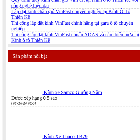
công nghệ hiện đại
Lắp đặt kính chắn gió VinFast chuyên nghiệp tại Kính Ô Tô
Thiên Kế
Thi công lắp đặt kính VinFast chính hãng tại gara ô tô chuyên
nghiệp
Thi công lắp đặt kính VinFast chuẩn ADAS và cảm biến mưa tại
Kính ô tô Thiên Kế
Sản phẩm nổi bật
Kính xe Samco Giường Nằm
Được xếp hạng
0
5 sao
0936669983
Kính Xe Thaco TB79