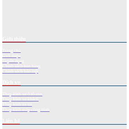
Với hơn 20 năm xây dựng và phát triển, chúng tôi đã cung cấp, lắp
đặt kính xe như kính chắn gió xe khách, xe tải, xe con và các loại
máy xúc, máy ủi, cần cẩu... phục vụ hàng chục nghìn khách hàng
trên khắp cả nước.
Giới thiệu
Trang chủ
Giới thiệu
Tuyển dụng
Chính sách bán hàng
Chính sách bảo mật
Dịch vụ
Thay kính xe ô tô con
Thay kính xe khách
Thay kính xe tải
Thay kính máy công trình
Liên hệ