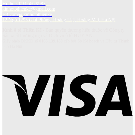
Hotline: 093 666 9983
kinhotothienke@gmail.com
FB.com/@kinhotothienke
12 Ngõ 1295 Giải Phóng, Hoàng Liệt, Hoàng Mai, Hà Nội
Kính ô tô Thiên Kế
- Bản quyền thương hiệu thuộc về Công ty
Sản xuất thương mại và Dich vụ ô tô HUY AN.
Giấy phép ĐKKD số
0108.139.180
cấp bởi Sở Kế hoạch và Đầu tư Thành
phố Hà Nội.