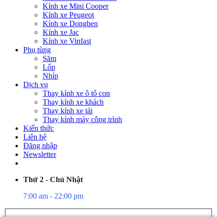
Kính xe Mini Cooper
Kính xe Peugeot
Kính xe Dongben
Kính xe Jac
Kính xe Vinfast
Phụ tùng
Săm
Lốp
Nhíp
Dịch vụ
Thay kính xe ô tô con
Thay kính xe khách
Thay kính xe tải
Thay kính máy công trình
Kiến thức
Liên hệ
Đăng nhập
Newsletter
Thứ 2 - Chủ Nhật
7:00 am - 22:00 pm