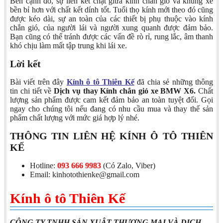
Bên cạnh đó, sự liên kết chặt giữa kính chắn gió và khung xe
bền bỉ hơn với chất kết dính tốt. Tuổi thọ kính mới theo đó cũng
được kéo dài, sự an toàn của các thiết bị phụ thuộc vào kính
chắn gió, của người lái và người xung quanh được đảm bảo.
Bạn cũng có thể tránh được các vấn đề rò rỉ, rung lắc, âm thanh
khó chịu làm mất tập trung khi lái xe.
Lời kết
Bài viết trên đây
Kính ô tô Thiên Kế
đã chia sẻ những thông
tin chi tiết về
Dịch vụ thay Kính chắn gió xe BMW X6.
Chất
lượng sản phẩm được cam kết đảm bảo an toàn tuyệt đối. Gọi
ngay cho chúng tôi nếu đang có nhu cầu mua và thay thế sản
phẩm chất lượng với mức giá hợp lý nhé.
THÔNG TIN LIÊN HỆ KÍNH Ô TÔ THIÊN
KẾ
Hotline:
093 666 9983
(Có Zalo, Viber)
Email: kinhotothienke@gmail.com
Kính ô tô Thiên Kế
CÔNG TY TNHH SẢN XUÂT THƯƠNG MẠI VÀ DỊCH