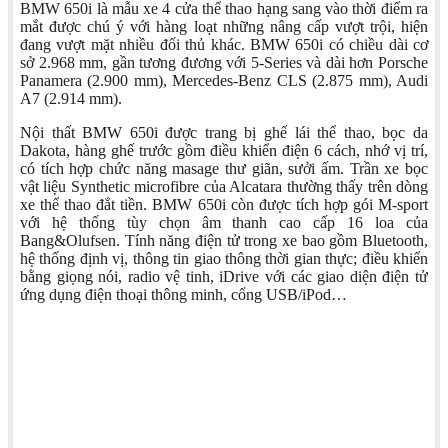
BMW 650i là mẫu xe 4 cửa thể thao hạng sang vào thời điểm ra
mắt được chú ý với hàng loạt những nâng cấp vượt trội, hiện
đang vượt mặt nhiều đối thủ khác. BMW 650i có chiều dài cơ
sở 2.968 mm, gần tương đương với 5-Series và dài hơn Porsche
Panamera (2.900 mm), Mercedes-Benz CLS (2.875 mm), Audi
A7 (2.914 mm).
Nội thất BMW 650i được trang bị ghế lái thể thao, bọc da
Dakota, hàng ghế trước gồm điều khiển điện 6 cách, nhớ vị trí,
có tích hợp chức năng masage thư giãn, sưởi ấm. Trần xe bọc
vật liệu Synthetic microfibre của Alcatara thường thấy trên dòng
xe thể thao đắt tiền. BMW 650i còn được tích hợp gói M-sport
với hệ thống tùy chọn âm thanh cao cấp 16 loa của
Bang&Olufsen. Tính năng điện tử trong xe bao gồm Bluetooth,
hệ thống định vị, thông tin giao thông thời gian thực; điều khiển
bằng giọng nói, radio vệ tinh, iDrive với các giao diện điện tử
ứng dụng điện thoại thông minh, cổng USB/iPod…