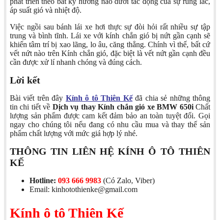
phát triển theo bất kỳ hướng nào dưới tác động của sự rung lắc,
áp suất gió và nhiệt độ.
Việc ngồi sau bánh lái xe hơi thực sự đòi hỏi rất nhiều sự tập
trung và bình tĩnh. Lái xe với kính chắn gió bị nứt gần cạnh sẽ
khiến tâm trí bị xao lãng, lo âu, căng thẳng. Chính vì thế, bất cứ
vết nứt nào trên Kính chắn gió, đặc biệt là vết nứt gần cạnh đều
cần được xử lí nhanh chóng và đúng cách.
Lời kết
Bài viết trên đây
Kính ô tô Thiên Kế
đã chia sẻ những thông
tin chi tiết về
Dịch vụ thay Kính chắn gió xe BMW 650i
Chất
lượng sản phẩm được cam kết đảm bảo an toàn tuyệt đối. Gọi
ngay cho chúng tôi nếu đang có nhu cầu mua và thay thế sản
phẩm chất lượng với mức giá hợp lý nhé.
THÔNG TIN LIÊN HỆ KÍNH Ô TÔ THIÊN
KẾ
Hotline:
093 666 9983
(Có Zalo, Viber)
Email: kinhotothienke@gmail.com
Kính ô tô Thiên Kế