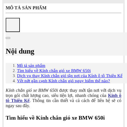
MÔ TẢ SẢN PHẨM
Nội dung
Mô tả sản phẩm
Tìm hiểu về Kính chắn gió xe BMW 650i
Dịch vụ thay Kính chắn gió tận nơi của Kính ô tô Thiên Kế
Vết nứt gần cạnh Kính chắn gió nguy hiểm thế nào?
Kính chắn gió xe BMW 650i
được thay mới tận nơi với dịch vụ
trọn gói chất lượng cao, siêu tiện lợi, nhanh chóng của
Kính ô
tô Thiên Kế
. Thông tin cần thiết và cả cách để liên hệ sẽ có
ngay sau đây.
Tìm hiểu về Kính chắn gió xe BMW 650i