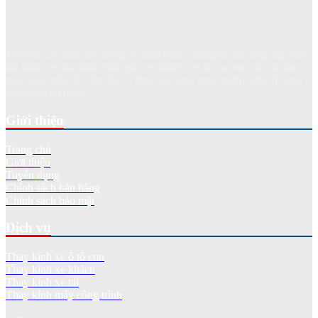
Với hơn 20 năm xây dựng và phát triển, chúng tôi đã cung cấp, lắp
đặt kính xe như kính chắn gió xe khách, xe tải, xe con và các loại
máy xúc, máy ủi, cần cẩu... phục vụ hàng chục nghìn khách hàng
trên khắp cả nước.
Giới thiệu
Trang chủ
Giới thiệu
Tuyển dụng
Chính sách bán hàng
Chính sách bảo mật
Dịch vụ
Thay kính xe ô tô con
Thay kính xe khách
Thay kính xe tải
Thay kính máy công trình