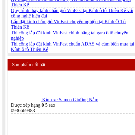
Thiên Kế
Quy trình thay kính chắn gió VinFast tại Kính ô tô Thiên Kế với
công nghệ hiện đại
Lắp đặt kính chắn gió VinFast chuyên nghiệp tại Kính Ô Tô
Thiên Kế
Thi công lắp đặt kính VinFast chính hãng tại gara ô tô chuyên
nghiệp
Thi công lắp đặt kính VinFast chuẩn ADAS và cảm biến mưa tại
Kính ô tô Thiên Kế
Sản phẩm nổi bật
Kính xe Samco Giường Nằm
Được xếp hạng
0
5 sao
0936669983