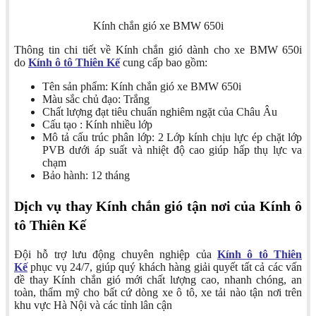
Kính chắn gió xe BMW 650i
Thông tin chi tiết về Kính chắn gió dành cho xe BMW 650i
do
Kính ô tô Thiên Kế
cung cấp bao gồm:
Tên sản phẩm: Kính chắn gió xe BMW 650i
Màu sắc chủ đạo: Trắng
Chất lượng đạt tiêu chuẩn nghiêm ngặt của Châu Âu
Cấu tạo : Kính nhiều lớp
Mô tả cấu trúc phân lớp: 2 Lớp kính chịu lực ép chặt lớp
PVB dưới áp suất và nhiệt độ cao giúp hấp thụ lực va
chạm
Bảo hành: 12 tháng
Dịch vụ thay Kính chắn gió tận nơi của Kính ô
tô Thiên Kế
Đội hỗ trợ lưu động chuyên nghiệp của
Kính ô tô Thiên
Kế
phục vụ 24/7, giúp quý khách hàng giải quyết tất cả các vấn
đề thay Kính chắn gió mới chất lượng cao, nhanh chóng, an
toàn, thẩm mỹ cho bất cứ dòng xe ô tô, xe tải nào tận nơi trên
khu vực Hà Nội và các tỉnh lân cận