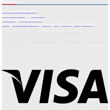
Liên hệ
Hotline: 093 666 9983
kinhotothienke@gmail.com
FB.com/@kinhotothienke
12 Ngõ 1295 Giải Phóng, Hoàng Liệt, Hoàng Mai, Hà Nội
Kính ô tô Thiên Kế
- Bản quyền thương hiệu thuộc về Công ty
Sản xuất thương mại và Dich vụ ô tô HUY AN.
Giấy phép ĐKKD số
0108.139.180
cấp bởi Sở Kế hoạch và Đầu tư Thành
phố Hà Nội.