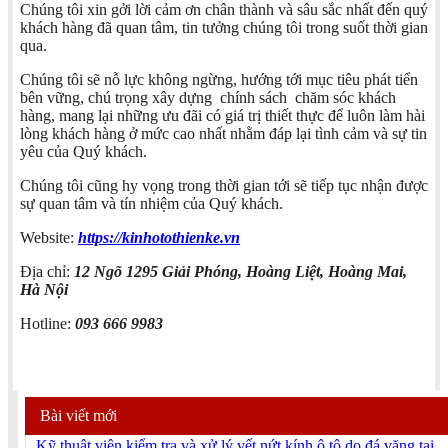
Chúng tôi xin gởi lời cảm ơn chân thành và sâu sắc nhất đến quý
khách hàng đã quan tâm, tin tưởng chúng tôi trong suốt thời gian
qua.
Chúng tôi sẽ nỗ lực không ngừng, hướng tới mục tiêu phát tiển
bên vững, chú trọng xây dựng chính sách chăm sóc khách
hàng, mang lại những ưu đãi có giá trị thiết thực để luôn làm hài
lòng khách hàng ở mức cao nhất nhằm đáp lại tình cảm và sự tin
yêu của Quý khách.
Chúng tôi cũng hy vọng trong thời gian tới sẽ tiếp tục nhận được
sự quan tâm và tín nhiệm của Quý khách.
Website:
https://kinhotothienke.vn
Địa chỉ:
12 Ngõ 1295 Giải Phóng, Hoàng Liệt, Hoàng Mai,
Hà Nội
Hotline:
093 666 9983
Bài viết mới
Kỹ thuật viên kiểm tra và xử lý vết nứt kính ô tô do đá văng tại