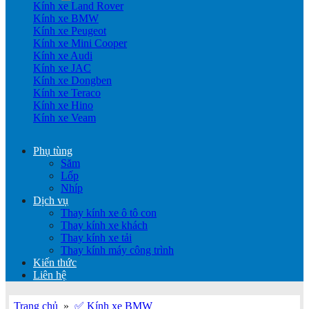
Kính xe Land Rover
Kính xe BMW
Kính xe Peugeot
Kính xe Mini Cooper
Kính xe Audi
Kính xe JAC
Kính xe Dongben
Kính xe Teraco
Kính xe Hino
Kính xe Veam
Phụ tùng
Săm
Lốp
Nhíp
Dịch vụ
Thay kính xe ô tô con
Thay kính xe khách
Thay kính xe tải
Thay kính máy công trình
Kiến thức
Liên hệ
Trang chủ
»
✅ Kính xe BMW