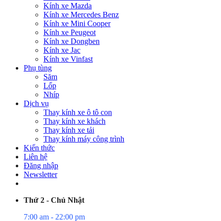
Kính xe Mazda
Kính xe Mercedes Benz
Kính xe Mini Cooper
Kính xe Peugeot
Kính xe Dongben
Kính xe Jac
Kính xe Vinfast
Phụ tùng
Săm
Lốp
Nhíp
Dịch vụ
Thay kính xe ô tô con
Thay kính xe khách
Thay kính xe tải
Thay kính máy công trình
Kiến thức
Liên hệ
Đăng nhập
Newsletter
Thứ 2 - Chủ Nhật
7:00 am - 22:00 pm