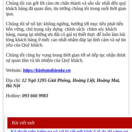
Chúng tôi xin gởi lời cảm ơn chân thành và sâu sắc nhất đến quý
khách hàng đã quan tâm, tin tưởng chúng tôi trong suốt thời gian
qua.
Chúng tôi sẽ nỗ lực không ngừng, hướng tới mục tiêu phát tiển
bên vững, chú trọng xây dựng chính sách chăm sóc khách
hàng, mang lại những ưu đãi có giá trị thiết thực để luôn làm hài
lòng khách hàng ở mức cao nhất nhằm đáp lại tình cảm và sự tin
yêu của Quý khách.
Chúng tôi cũng hy vọng trong thời gian tới sẽ tiếp tục nhận được
sự quan tâm và tín nhiệm của Quý khách.
Website:
https://kinhotothienke.vn
Địa chỉ:
12 Ngõ 1295 Giải Phóng, Hoàng Liệt, Hoàng Mai,
Hà Nội
Hotline:
093 666 9983
Bài viết mới
Kỹ thuật viên kiểm tra và xử lý vết nứt kính ô tô do đá văng tại