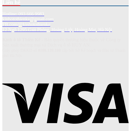
Liên hệ
Hotline: 093 666 9983
kinhotothienke@gmail.com
FB.com/@kinhotothienke
12 Ngõ 1295 Giải Phóng, Hoàng Liệt, Hoàng Mai, Hà Nội
Kính ô tô Thiên Kế
- Bản quyền thương hiệu thuộc về Công ty
Sản xuất thương mại và Dich vụ ô tô HUY AN.
Giấy phép ĐKKD số
0108.139.180
cấp bởi Sở Kế hoạch và Đầu tư Thành
phố Hà Nội.