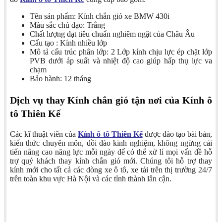
Tên sản phẩm: Kính chắn gió xe BMW 430i
Màu sắc chủ đạo: Trắng
Chất lượng đạt tiêu chuẩn nghiêm ngặt của Châu Âu
Cấu tạo : Kính nhiều lớp
Mô tả cấu trúc phân lớp: 2 Lớp kính chịu lực ép chặt lớp
PVB dưới áp suất và nhiệt độ cao giúp hấp thụ lực va
chạm
Bảo hành: 12 tháng
Dịch vụ thay Kính chắn gió tận nơi của Kính ô
tô Thiên Kế
Các kĩ thuật viên của
Kính ô tô Thiên Kế
được đào tạo bài bản,
kiến thức chuyên môn, dồi dào kinh nghiệm, không ngừng cải
tiến nâng cao năng lực mỗi ngày để có thể xử lí mọi vấn đề hỗ
trợ quý khách thay kính chắn gió mới. Chúng tôi hỗ trợ thay
kính mới cho tất cả các dòng xe ô tô, xe tải trên thị trường 24/7
trên toàn khu vực Hà Nội và các tỉnh thành lân cận.