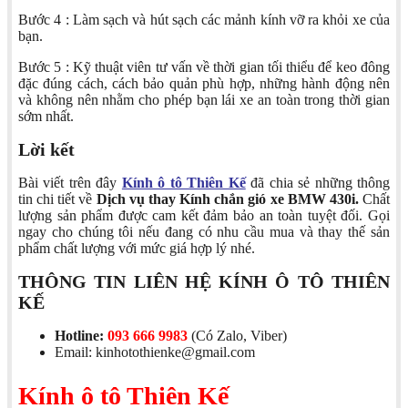
Bước 4 : Làm sạch và hút sạch các mảnh kính vỡ ra khỏi xe của
bạn.
Bước 5 : Kỹ thuật viên tư vấn về thời gian tối thiểu để keo đông
đặc đúng cách, cách bảo quản phù hợp, những hành động nên
và không nên nhằm cho phép bạn lái xe an toàn trong thời gian
sớm nhất.
Lời kết
Bài viết trên đây
Kính ô tô Thiên Kế
đã chia sẻ những thông
tin chi tiết về
Dịch vụ thay Kính chắn gió xe BMW 430i.
Chất
lượng sản phẩm được cam kết đảm bảo an toàn tuyệt đối. Gọi
ngay cho chúng tôi nếu đang có nhu cầu mua và thay thế sản
phẩm chất lượng với mức giá hợp lý nhé.
THÔNG TIN LIÊN HỆ KÍNH Ô TÔ THIÊN
KẾ
Hotline:
093 666 9983
(Có Zalo, Viber)
Email: kinhotothienke@gmail.com
Kính ô tô Thiên Kế