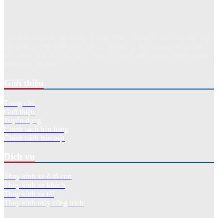
Với hơn 20 năm xây dựng và phát triển, chúng tôi đã cung cấp, lắp
đặt kính xe như kính chắn gió xe khách, xe tải, xe con và các loại
máy xúc, máy ủi, cần cẩu... phục vụ hàng chục nghìn khách hàng
trên khắp cả nước.
Giới thiệu
Trang chủ
Giới thiệu
Tuyển dụng
Chính sách bán hàng
Chính sách bảo mật
Dịch vụ
Thay kính xe ô tô con
Thay kính xe khách
Thay kính xe tải
Thay kính máy công trình