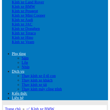
Kính xe Land Rover
Kính xe BMW
Kính xe Peugeot
Kính xe Mini Cooper
Kính xe Audi
Kính xe JAC
Kính xe Dongben
Kính xe Teraco
Kính xe Hino
Kính xe Veam
Phụ tùng
Săm
Lốp
Nhíp
Dịch vụ
Thay kính xe ô tô con
Thay kính xe khách
Thay kính xe tải
Thay kính máy công trình
Kiến thức
Liên hệ
Trang chủ
»
✅ Kính xe BMW