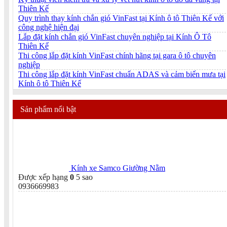
Thiên Kế
Quy trình thay kính chắn gió VinFast tại Kính ô tô Thiên Kế với
công nghệ hiện đại
Lắp đặt kính chắn gió VinFast chuyên nghiệp tại Kính Ô Tô
Thiên Kế
Thi công lắp đặt kính VinFast chính hãng tại gara ô tô chuyên
nghiệp
Thi công lắp đặt kính VinFast chuẩn ADAS và cảm biến mưa tại
Kính ô tô Thiên Kế
Sản phẩm nổi bật
Kính xe Samco Giường Nằm
Được xếp hạng
0
5 sao
0936669983