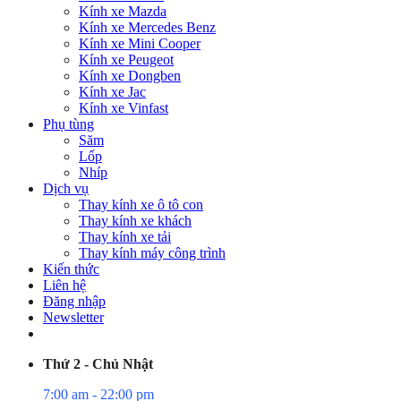
Kính xe Mazda
Kính xe Mercedes Benz
Kính xe Mini Cooper
Kính xe Peugeot
Kính xe Dongben
Kính xe Jac
Kính xe Vinfast
Phụ tùng
Săm
Lốp
Nhíp
Dịch vụ
Thay kính xe ô tô con
Thay kính xe khách
Thay kính xe tải
Thay kính máy công trình
Kiến thức
Liên hệ
Đăng nhập
Newsletter
Thứ 2 - Chủ Nhật
7:00 am - 22:00 pm