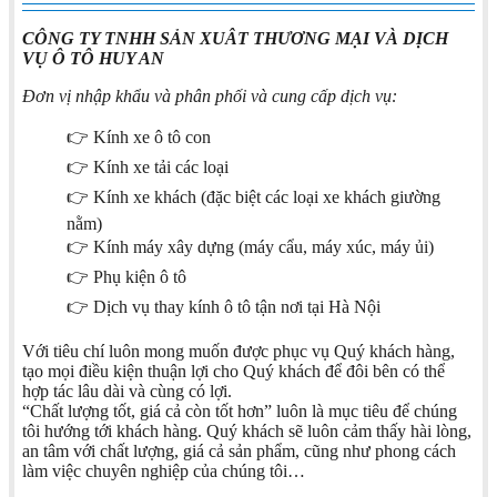
CÔNG TY TNHH SẢN XUÂT THƯƠNG MẠI VÀ DỊCH
VỤ Ô TÔ HUY AN
Đơn vị nhập khẩu và phân phối và cung cấp dịch vụ:
👉 Kính xe ô tô con
👉 Kính xe tải các loại
👉 Kính xe khách (đặc biệt các loại xe khách giường
nằm)
👉 Kính máy xây dựng (máy cẩu, máy xúc, máy ủi)
👉 Phụ kiện ô tô
👉 Dịch vụ thay kính ô tô tận nơi tại Hà Nội
Với tiêu chí luôn mong muốn được phục vụ Quý khách hàng,
tạo mọi điều kiện thuận lợi cho Quý khách để đôi bên có thể
hợp tác lâu dài và cùng có lợi.
“Chất lượng tốt, giá cả còn tốt hơn” luôn là mục tiêu để chúng
tôi hướng tới khách hàng. Quý khách sẽ luôn cảm thấy hài lòng,
an tâm với chất lượng, giá cả sản phẩm, cũng như phong cách
làm việc chuyên nghiệp của chúng tôi…