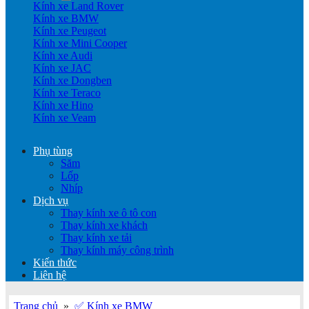
Kính xe Land Rover
Kính xe BMW
Kính xe Peugeot
Kính xe Mini Cooper
Kính xe Audi
Kính xe JAC
Kính xe Dongben
Kính xe Teraco
Kính xe Hino
Kính xe Veam
Phụ tùng
Săm
Lốp
Nhíp
Dịch vụ
Thay kính xe ô tô con
Thay kính xe khách
Thay kính xe tải
Thay kính máy công trình
Kiến thức
Liên hệ
Trang chủ
»
✅ Kính xe BMW