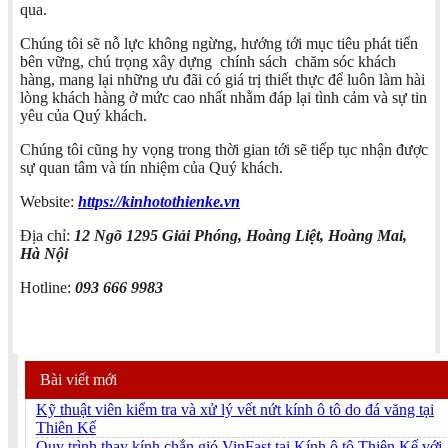
qua.
Chúng tôi sẽ nỗ lực không ngừng, hướng tới mục tiêu phát tiển
bên vững, chú trọng xây dựng chính sách chăm sóc khách
hàng, mang lại những ưu đãi có giá trị thiết thực để luôn làm hài
lòng khách hàng ở mức cao nhất nhằm đáp lại tình cảm và sự tin
yêu của Quý khách.
Chúng tôi cũng hy vọng trong thời gian tới sẽ tiếp tục nhận được
sự quan tâm và tín nhiệm của Quý khách.
Website:
https://kinhotothienke.vn
Địa chỉ:
12 Ngõ 1295 Giải Phóng, Hoàng Liệt, Hoàng Mai,
Hà Nội
Hotline:
093 666 9983
Bài viết mới
Kỹ thuật viên kiểm tra và xử lý vết nứt kính ô tô do đá văng tại
Thiên Kế
Quy trình thay kính chắn gió VinFast tại Kính ô tô Thiên Kế với