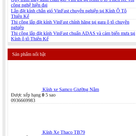
công nghệ hiện đại
Lắp đặt kính chắn gió VinFast chuyên nghiệp tại Kính Ô Tô
Thiên Kế
Thi công lắp đặt kính VinFast chính hãng tại gara ô tô chuyên
nghiệp
Thi công lắp đặt kính VinFast chuẩn ADAS và cảm biến mưa tại
Kính ô tô Thiên Kế
Sản phẩm nổi bật
Kính xe Samco Giường Nằm
Được xếp hạng
0
5 sao
0936669983
Kính Xe Thaco TB79