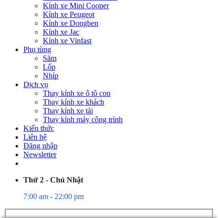
Kính xe Mini Cooper
Kính xe Peugeot
Kính xe Dongben
Kính xe Jac
Kính xe Vinfast
Phụ tùng
Săm
Lốp
Nhíp
Dịch vụ
Thay kính xe ô tô con
Thay kính xe khách
Thay kính xe tải
Thay kính máy công trình
Kiến thức
Liên hệ
Đăng nhập
Newsletter
Thứ 2 - Chủ Nhật
7:00 am - 22:00 pm