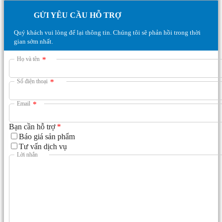
GỬI YÊU CẦU HỖ TRỢ
Quý khách vui lòng để lại thông tin. Chúng tôi sẽ phản hồi trong thời
gian sớm nhất.
Họ và tên
*
Số điện thoại
*
Email
*
Bạn cần hỗ trợ
*
Báo giá sản phẩm
Tư vấn dịch vụ
Lời nhắn