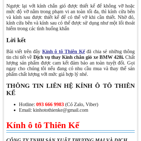
Ngược lại với kính chắn gió được thiết kế để không vỡ hoặc
mức độ vỡ nằm trong phạm vi an toàn tối đa, thì kính cửa bên
và kính sau được thiết kế để có thể vỡ khi cần thiết. Nhờ đó,
kính cửa bên và kính sau có thể được sử dụng như một lối thoát
hiểm trong các tình huống khẩn
Lời kết
Bài viết trên đây
Kính ô tô Thiên Kế
đã chia sẻ những thông
tin chi tiết về
Dịch vụ thay Kính chắn gió xe BMW 428i.
Chất
lượng sản phẩm được cam kết đảm bảo an toàn tuyệt đối. Gọi
ngay cho chúng tôi nếu đang có nhu cầu mua và thay thế sản
phẩm chất lượng với mức giá hợp lý nhé.
THÔNG TIN LIÊN HỆ KÍNH Ô TÔ THIÊN
KẾ
Hotline:
093 666 9983
(Có Zalo, Viber)
Email: kinhotothienke@gmail.com
Kính ô tô Thiên Kế
CÔNG TY TNHH SẢN XUÂT THƯƠNG MẠI VÀ DỊCH