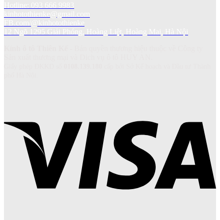
Hotline: 093 666 9983
kinhotothienke@gmail.com
FB.com/@kinhotothienke
12 Ngõ 1295 Giải Phóng, Hoàng Liệt, Hoàng Mai, Hà Nội
Kính ô tô Thiên Kế
- Bản quyền thương hiệu thuộc về Công ty
Sản xuất thương mại và Dich vụ ô tô HUY AN.
Giấy phép ĐKKD số
0108.139.180
cấp bởi Sở Kế hoạch và Đầu tư Thành
phố Hà Nội.