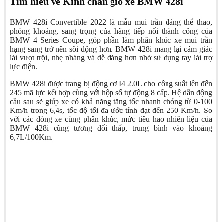
Tìm hiểu về Kính chắn gió xe BMW 428i
BMW 428i Convertible 2022 là mẫu mui trần dáng thể thao,
phóng khoáng, sang trọng của hãng tiếp nối thành công của
BMW 4 Series Coupe, góp phần làm phân khúc xe mui trần
hạng sang trở nên sôi động hơn. BMW 428i mang lại cảm giác
lái vượt trội, nhẹ nhàng và dễ dàng hơn nhờ sử dụng tay lái trợ
lực điện.
BMW 428i được trang bị động cơ I4 2.0L cho công suất lên đến
245 mã lực kết hợp cùng với hộp số tự động 8 cấp. Hệ dẫn động
cầu sau sẽ giúp xe có khả năng tăng tốc nhanh chóng từ 0-100
Km/h trong 6,4s, tốc độ tối đa ước tính đạt đến 250 Km/h. So
với các dòng xe cùng phân khúc, mức tiêu hao nhiên liệu của
BMW 428i cũng tương đối thấp, trung bình vào khoảng
6,7L/100Km.