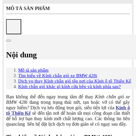
MÔ TẢ SẢN PHẨM
Nội dung
Mô tả sản phẩm
Tìm hiểu về Kính chắn gió xe BMW 428i
Dịch vụ thay Kính chắn gió tận nơi của Kính ô tô Thiên Kế
Kính chắn gió khác gì kính cửa bên và kính phía sau?
Bạn không thể đến ngay trung tâm để thay
Kính chắn gió xe
BMW 428i
đang trong trạng thái nứt, rạn hoặc vỡ có thể gây
nguy hiểm
?
Dịch vụ lưu động trọn gói, siêu tiện lợi của
Kính ô
tô Thiên Kế
sẽ đến tận nơi để hoàn tất mọi công đoạn cần thiết
để hỗ trợ bạn thay kính mới chất lượng cao. Các thông tin liên
quancùng
liên hệ đặt lịch dịch vụ đơn giản sẽ có ngay sau đây.