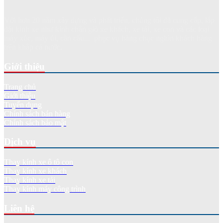
Với hơn 20 năm xây dựng và phát triển, chúng tôi đã cung cấp, lắp
đặt kính xe như kính chắn gió xe khách, xe tải, xe con và các loại
máy xúc, máy ủi, cần cẩu... phục vụ hàng chục nghìn khách hàng
trên khắp cả nước.
Giới thiệu
Trang chủ
Giới thiệu
Tuyển dụng
Chính sách bán hàng
Chính sách bảo mật
Dịch vụ
Thay kính xe ô tô con
Thay kính xe khách
Thay kính xe tải
Thay kính máy công trình
Liên hệ