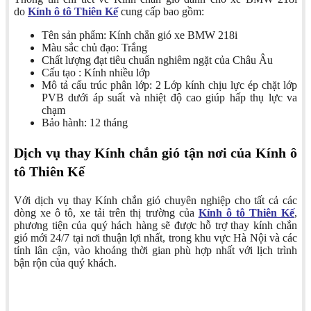
do
Kính ô tô Thiên Kế
cung cấp bao gồm:
Tên sản phẩm: Kính chắn gió xe BMW 218i
Màu sắc chủ đạo: Trắng
Chất lượng đạt tiêu chuẩn nghiêm ngặt của Châu Âu
Cấu tạo : Kính nhiều lớp
Mô tả cấu trúc phân lớp: 2 Lớp kính chịu lực ép chặt lớp
PVB dưới áp suất và nhiệt độ cao giúp hấp thụ lực va
chạm
Bảo hành: 12 tháng
Dịch vụ thay Kính chắn gió tận nơi của Kính ô
tô Thiên Kế
Với dịch vụ thay Kính chắn gió chuyên nghiệp cho tất cả các
dòng xe ô tô, xe tải trên thị trường của
Kính ô tô Thiên Kế
,
phương tiện của quý hách hàng sẽ được hỗ trợ thay kính chắn
gió mới 24/7 tại nơi thuận lợi nhất, trong khu vực Hà Nội và các
tỉnh lân cận, vào khoảng thời gian phù hợp nhất với lịch trình
bận rộn của quý khách.