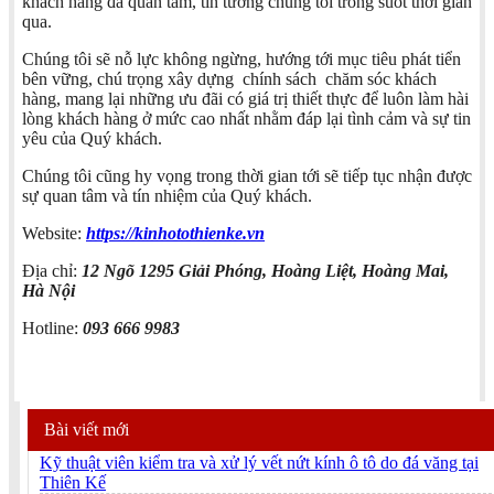
khách hàng đã quan tâm, tin tưởng chúng tôi trong suốt thời gian
qua.
Chúng tôi sẽ nỗ lực không ngừng, hướng tới mục tiêu phát tiển
bên vững, chú trọng xây dựng chính sách chăm sóc khách
hàng, mang lại những ưu đãi có giá trị thiết thực để luôn làm hài
lòng khách hàng ở mức cao nhất nhằm đáp lại tình cảm và sự tin
yêu của Quý khách.
Chúng tôi cũng hy vọng trong thời gian tới sẽ tiếp tục nhận được
sự quan tâm và tín nhiệm của Quý khách.
Website:
https://kinhotothienke.vn
Địa chỉ:
12 Ngõ 1295 Giải Phóng, Hoàng Liệt, Hoàng Mai,
Hà Nội
Hotline:
093 666 9983
Bài viết mới
Kỹ thuật viên kiểm tra và xử lý vết nứt kính ô tô do đá văng tại
Thiên Kế