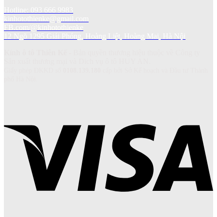
Hotline: 093 666 9983
kinhotothienke@gmail.com
FB.com/@kinhotothienke
12 Ngõ 1295 Giải Phóng, Hoàng Liệt, Hoàng Mai, Hà Nội
Kính ô tô Thiên Kế
- Bản quyền thương hiệu thuộc về Công ty
Sản xuất thương mại và Dich vụ ô tô HUY AN.
Giấy phép ĐKKD số
0108.139.180
cấp bởi Sở Kế hoạch và Đầu tư Thành
phố Hà Nội.