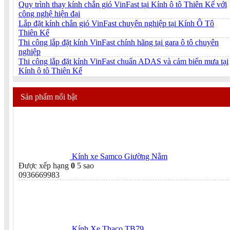
Quy trình thay kính chắn gió VinFast tại Kính ô tô Thiên Kế với
công nghệ hiện đại
Lắp đặt kính chắn gió VinFast chuyên nghiệp tại Kính Ô Tô
Thiên Kế
Thi công lắp đặt kính VinFast chính hãng tại gara ô tô chuyên
nghiệp
Thi công lắp đặt kính VinFast chuẩn ADAS và cảm biến mưa tại
Kính ô tô Thiên Kế
Sản phẩm nổi bật
Kính xe Samco Giường Nằm
Được xếp hạng
0
5 sao
0936669983
Kính Xe Thaco TB79