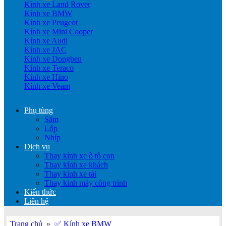
Kính xe Land Rover
Kính xe BMW
Kính xe Peugeot
Kính xe Mini Cooper
Kính xe Audi
Kính xe JAC
Kính xe Dongben
Kính xe Teraco
Kính xe Hino
Kính xe Veam
Phụ tùng
Săm
Lốp
Nhíp
Dịch vụ
Thay kính xe ô tô con
Thay kính xe khách
Thay kính xe tải
Thay kính máy công trình
Kiến thức
Liên hệ
Trang chủ
»
✅ Kính xe BMW