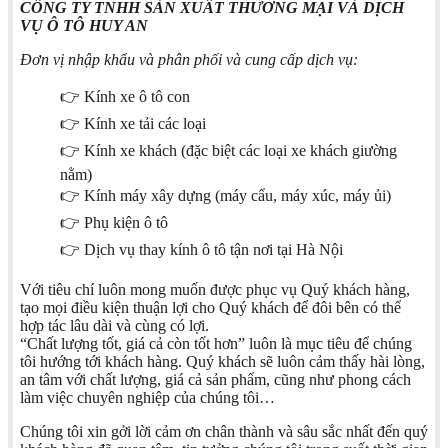
CÔNG TY TNHH SẢN XUÂT THƯƠNG MẠI VÀ DỊCH
VỤ Ô TÔ HUY AN
Đơn vị nhập khẩu và phân phối và cung cấp dịch vụ:
👉 Kính xe ô tô con
👉 Kính xe tải các loại
👉 Kính xe khách (đặc biệt các loại xe khách giường
nằm)
👉 Kính máy xây dựng (máy cẩu, máy xúc, máy ủi)
👉 Phụ kiện ô tô
👉 Dịch vụ thay kính ô tô tận nơi tại Hà Nội
Với tiêu chí luôn mong muốn được phục vụ Quý khách hàng,
tạo mọi điều kiện thuận lợi cho Quý khách để đôi bên có thể
hợp tác lâu dài và cùng có lợi.
“Chất lượng tốt, giá cả còn tốt hơn” luôn là mục tiêu để chúng
tôi hướng tới khách hàng. Quý khách sẽ luôn cảm thấy hài lòng,
an tâm với chất lượng, giá cả sản phẩm, cũng như phong cách
làm việc chuyên nghiệp của chúng tôi…
Chúng tôi xin gởi lời cảm ơn chân thành và sâu sắc nhất đến quý