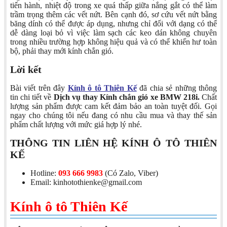
tiến hành, nhiệt độ trong xe quá thấp giữa nắng gắt có thể làm
trầm trọng thêm các vết nứt. Bên cạnh đó, sơ cứu vết nứt bằng
băng dính có thể được áp dụng, nhưng chỉ đối với dạng có thể
dễ dàng loại bỏ vì việc làm sạch các keo dán không chuyên
trong nhiều trường hợp không hiệu quả và có thể khiến hư toàn
bộ, phải thay mới kính chắn gió.
Lời kết
Bài viết trên đây
Kính ô tô Thiên Kế
đã chia sẻ những thông
tin chi tiết về
Dịch vụ thay Kính chắn gió xe BMW 218i.
Chất
lượng sản phẩm được cam kết đảm bảo an toàn tuyệt đối. Gọi
ngay cho chúng tôi nếu đang có nhu cầu mua và thay thế sản
phẩm chất lượng với mức giá hợp lý nhé.
THÔNG TIN LIÊN HỆ KÍNH Ô TÔ THIÊN
KẾ
Hotline:
093 666 9983
(Có Zalo, Viber)
Email: kinhotothienke@gmail.com
Kính ô tô Thiên Kế