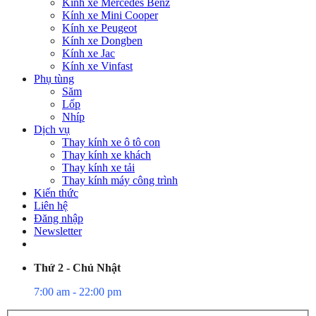
Kính xe Mercedes Benz
Kính xe Mini Cooper
Kính xe Peugeot
Kính xe Dongben
Kính xe Jac
Kính xe Vinfast
Phụ tùng
Săm
Lốp
Nhíp
Dịch vụ
Thay kính xe ô tô con
Thay kính xe khách
Thay kính xe tải
Thay kính máy công trình
Kiến thức
Liên hệ
Đăng nhập
Newsletter
Thứ 2 - Chủ Nhật
7:00 am - 22:00 pm