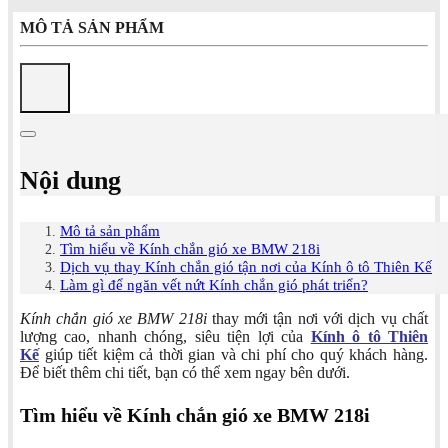
MÔ TẢ SẢN PHẨM
Nội dung
Mô tả sản phẩm
Tìm hiểu về Kính chắn gió xe BMW 218i
Dịch vụ thay Kính chắn gió tận nơi của Kính ô tô Thiên Kế
Làm gì để ngăn vết nứt Kính chắn gió phát triển?
Kính chắn gió xe BMW 218i
thay mới tận nơi với dịch vụ chất
lượng cao, nhanh chóng, siêu tiện lợi của
Kính ô tô Thiên
Kế
giúp tiết kiệm cả thời gian và chi phí cho quý khách hàng.
Để biết thêm chi tiết, bạn có thể xem ngay bên dưới.
Tìm hiểu về Kính chắn gió xe BMW 218i