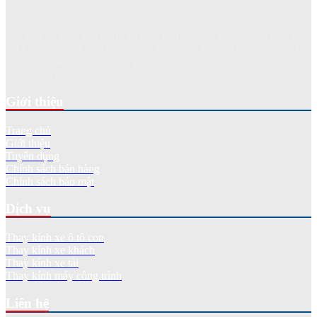
Với hơn 20 năm xây dựng và phát triển, chúng tôi đã cung cấp, lắp
đặt kính xe như kính chắn gió xe khách, xe tải, xe con và các loại
máy xúc, máy ủi, cần cẩu... phục vụ hàng chục nghìn khách hàng
trên khắp cả nước.
Giới thiệu
Trang chủ
Giới thiệu
Tuyển dụng
Chính sách bán hàng
Chính sách bảo mật
Dịch vụ
Thay kính xe ô tô con
Thay kính xe khách
Thay kính xe tải
Thay kính máy công trình
Liên hệ