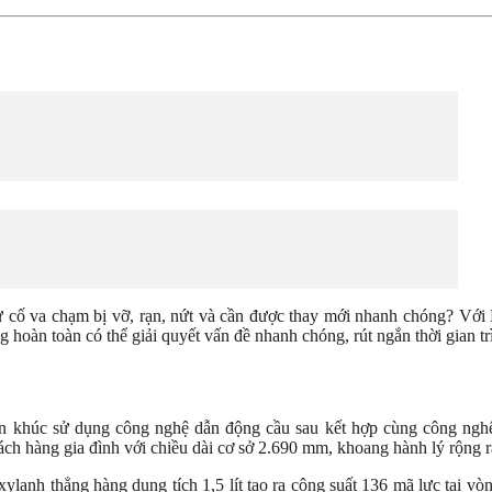
cố va chạm bị vỡ, rạn, nứt và cần được thay mới nhanh chóng? Với 
hoàn toàn có thể giải quyết vấn đề nhanh chóng, rút ngắn thời gian trì
khúc sử dụng công nghệ dẫn động cầu sau kết hợp cùng công ngh
ch hàng gia đình với chiều dài cơ sở 2.690 mm, khoang hành lý rộng r
anh thẳng hàng dung tích 1,5 lít tạo ra công suất 136 mã lực tại v