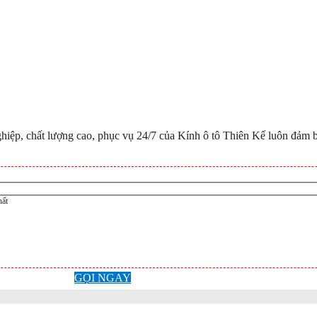
iệp, chất lượng cao, phục vụ 24/7 của Kính ô tô Thiên Kế luôn đảm bả
hất
GỌI NGAY