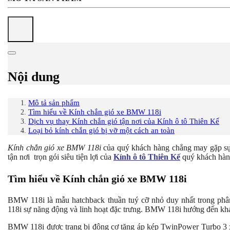
Nội dung
Mô tả sản phẩm
Tìm hiểu về Kính chắn gió xe BMW 118i
Dịch vụ thay Kính chắn gió tận nơi của Kính ô tô Thiên Kế
Loại bỏ kính chắn gió bị vỡ một cách an toàn
Kính chắn gió xe BMW 118i
của quý khách hàng chẳng may gặp sự 
tận nơi
trọn gói siêu tiện lợi của
Kính ô tô Thiên Kế
quý khách hàng 
Tìm hiểu về Kính chắn gió xe BMW 118i
BMW 118i là mẫu hatchback thuần tuý cỡ nhỏ duy nhất trong phân 
118i
sự năng động và linh hoạt đặc trưng. BMW 118i hướng đến khá
BMW 118i được trang bị động cơ tăng áp kép TwinPower Turbo 3 xyl