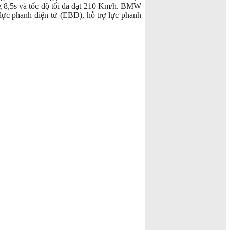
ng 8,5s và tốc độ tối đa đạt 210 Km/h. BMW
lực phanh điện tử (EBD), hỗ trợ lực phanh