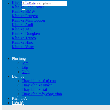
Kính xe Lexus
Tìm
Kính xe Land Rover
kiếm:
Kính xe BMW
Kính xe Peugeot
Kính xe Mini Cooper
Kính xe Audi
Kính xe JAC
Kính xe Dongben
Kính xe Teraco
Kính xe Hino
Kính xe Veam
Phụ tùng
Săm
Lốp
Nhíp
Dịch vụ
Thay kính xe ô tô con
Thay kính xe khách
Thay kính xe tải
Thay kính máy công trình
Kiến thức
Liên hệ