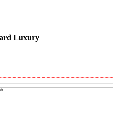
hard Luxury
hất