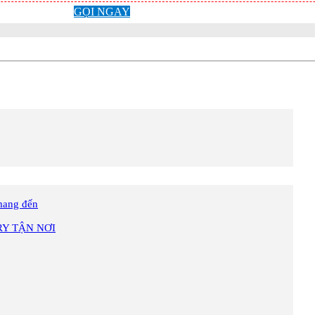
GỌI NGAY
mang đến
RY TẬN NƠI