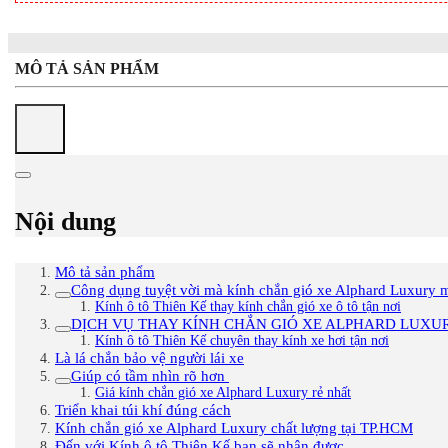
MÔ TẢ SẢN PHẨM
Nội dung
Mô tả sản phẩm
Công dụng tuyệt vời mà kính chắn gió xe Alphard Luxury 
Kính ô tô Thiên Kế thay kính chắn gió xe ô tô tận nơi
DỊCH VỤ THAY KÍNH CHẮN GIÓ XE ALPHARD LUXU
Kính ô tô Thiên Kế chuyên thay kính xe hơi tận nơi
Là lá chắn bảo vệ người lái xe
Giúp có tầm nhìn rõ hơn
Giá kính chắn gió xe Alphard Luxury rẻ nhất
Triển khai túi khí đúng cách
Kính chắn gió xe Alphard Luxury chất lượng tại TP.HCM
Đến với Kính ô tô Thiên Kế bạn sẽ nhận được