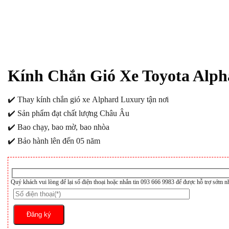
Kính Chắn Gió Xe Toyota Alp
✔️ Thay kính chắn gió xe Alphard Luxury tận nơi
✔️ Sản phẩm đạt chất lượng Châu Âu
✔️ Bao chạy, bao mờ, bao nhòa
✔️ Bảo hành lên đến 05 năm
Quý khách vui lòng để lại số điện thoại hoặc nhắn tin 093 666 9983 để được hỗ trợ sớm n