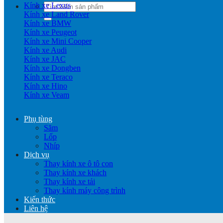
Kính xe Lexus
Tìm
Kính xe Land Rover
kiếm:
Kính xe BMW
Kính xe Peugeot
Kính xe Mini Cooper
Kính xe Audi
Kính xe JAC
Kính xe Dongben
Kính xe Teraco
Kính xe Hino
Kính xe Veam
Phụ tùng
Săm
Lốp
Nhíp
Dịch vụ
Thay kính xe ô tô con
Thay kính xe khách
Thay kính xe tải
Thay kính máy công trình
Kiến thức
Liên hệ